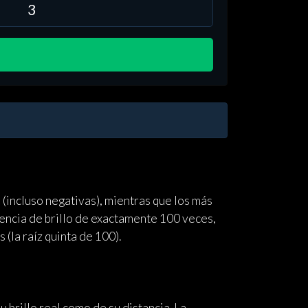
(incluso negativas), mientras que los más
rencia de brillo de exactamente 100 veces,
(la raíz quinta de 100).
 brillo real como de su distancia. La