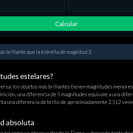
Calcular
s brillante que la estrella de magnitud 3.
tudes estelares?
versa: los objetos más brillantes tienen magnitudes menores 
nición, una diferencia de 5 magnitudes equivale a una dife
ta una diferencia de brillo de aproximadamente 2.512 veces 
d absoluta
to tal como se observa desde la Tierra, y depende tanto de su